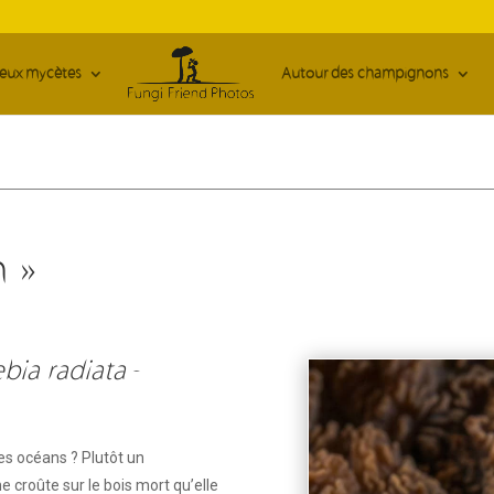
ieux mycètes
Autour des champignons
n »
ebia radiata
-
s océans ? Plutôt un
e croûte sur le bois mort qu’elle