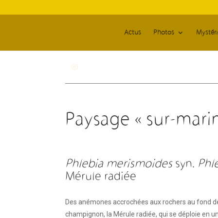
Actus
Photos
Mystér
Revenir à la page générale
Paysage « sur-mari
Phlebia merismoides
syn.
Phl
Mérule radiée
Des anémones accrochées aux rochers au fond de
champignon, la Mérule radiée, qui se déploie en un