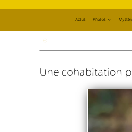
Actus
Photos
Mystér
Revenir à la page générale
Une cohabitation p