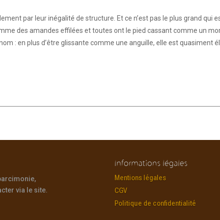
galement par leur inégalité de structure. Et ce n’est pas le plus grand qu
mme des amandes effilées et toutes ont le pied cassant comme un mor
om : en plus d’être glissante comme une anguille, elle est quasiment élas
Informations légales
Mentions légales
 parcimonie,
ter via le site.
CGV
Politique de confidentialité