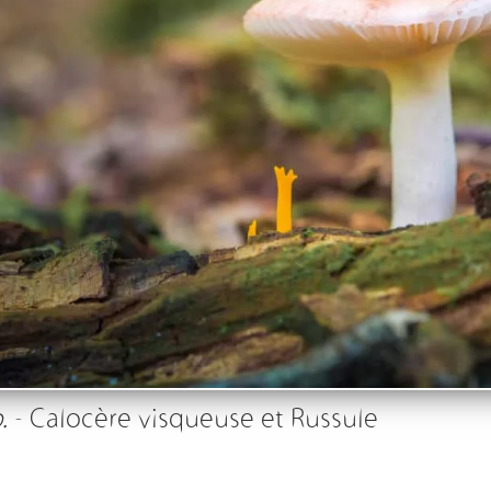
.
- Calocère visqueuse et Russule