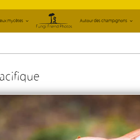
ieux mycètes
Autour des champignons
acifique