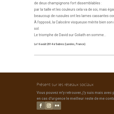
de deux champignons fort dissemblables :
par la taille et les couleurs cela va de soi, mais é
beaucoup de russules ont les lames cassantes co
À l’opposé, la Calocère visqueuse mérite bien son n
sol.
Le triomphe de David sur Goliath en somme…
Le 16 août 2014 à Sabres (Landes, France)
Présent sur les réseaux sociaux
Vous pouvez m'y retrouver, j'y suis mais avec
en cas d'urgence le meilleur reste de me contac