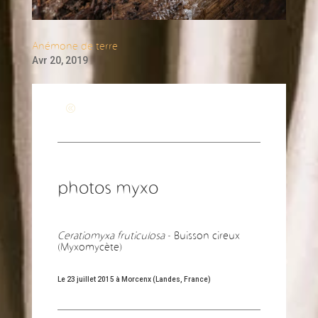
Anémone de terre
Avr 20, 2019
Revenir à la page générale
photos myxo
Ceratiomyxa fruticulosa
- Buisson cireux
(Myxomycète)
Le 23 juillet 2015 à Morcenx (Landes, France)