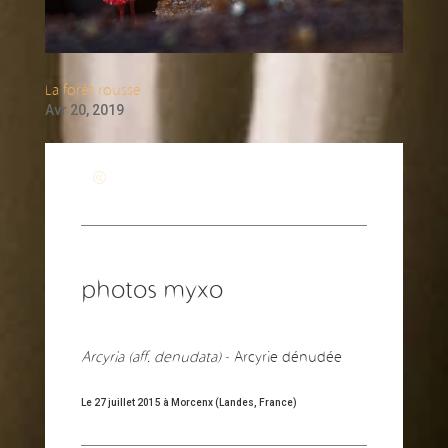
La forêt rousse
Avr 20, 2019
Revenir à la page générale
photos myxo
Arcyria (aff. denudata)
- Arcyrie dénudée
Le 27 juillet 2015 à Morcenx (Landes, France)