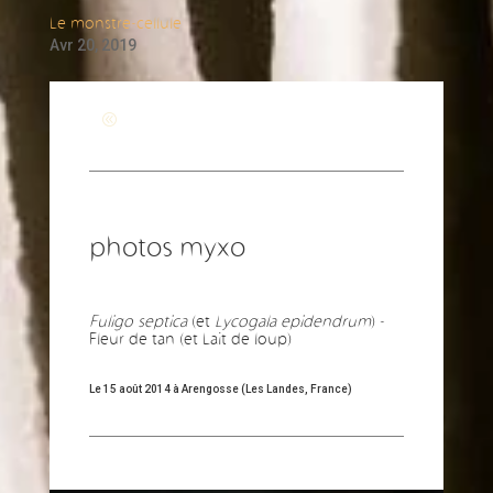
Le monstre-cellule
Avr 20, 2019
Revenir à la page générale
photos myxo
Fuligo septica
(et
Lycogala epidendrum
) -
Fleur de tan (et Lait de loup)
Le 15 août 2014 à Arengosse (Les Landes, France)