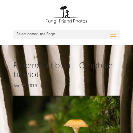
Sélectionner Une Page
Rickenella fibula – Omphale
bibelot
Avr 19, 2019