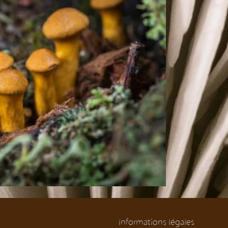
Informations légales