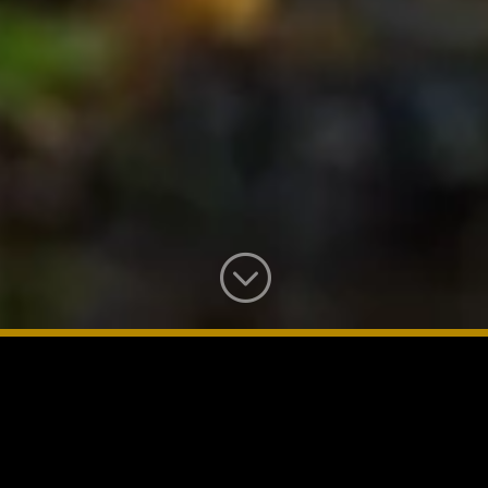
;
Mystérieux mycètes
Autour des champignons
Sur