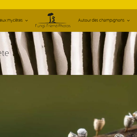
ieux mycètes
Autour des champignons
ète