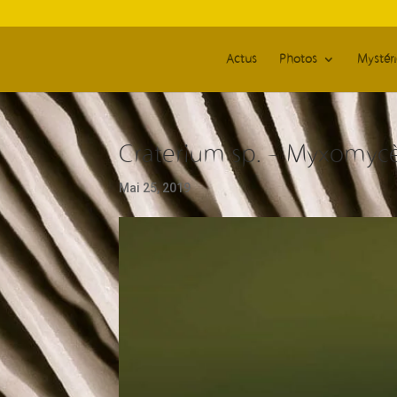
Actus
Photos
Mystér
Craterium sp. – Myxomyc
Mai 25, 2019