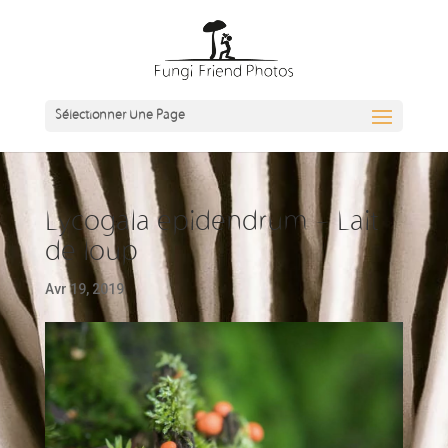
Sélectionner Une Page
Lycogala epidendrum – Lait
de loup
Avr 19, 2019