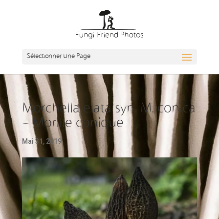
Sélectionner Une Page
Morchella elata syn. M. conica
– Morille conique
Mai 31, 2019