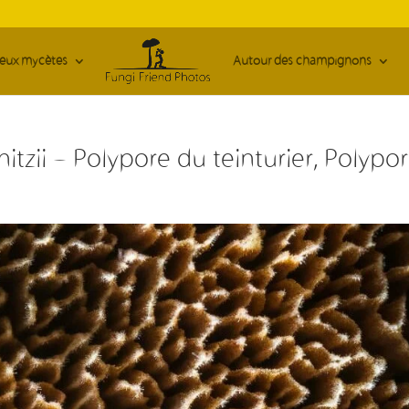
ieux mycètes
Autour des champignons
tzii – Polypore du teinturier, Polypor