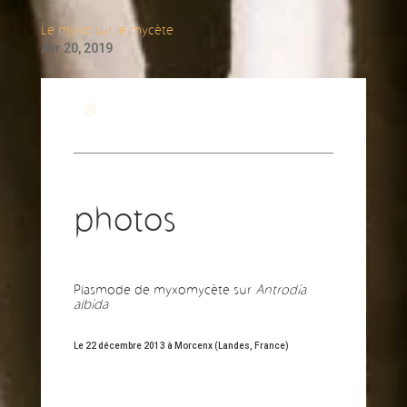
Le myxo sur le mycète
Avr 20, 2019
Revenir à la page générale
photos
Plasmode de myxomycète sur
Antrodia
albida
Le 22 décembre 2013 à Morcenx (Landes, France)