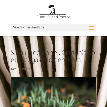
Sélectionner Une Page
Small landscape : Cladonia sp
et Lycogala epidendrum
Avr 19, 2019